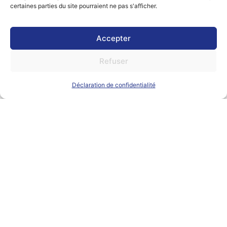
certaines parties du site pourraient ne pas s'afficher.
En 2025, la France fête les 120 ans de la loi de
Accepter
séparation des Églises et de l’État.
Pour l’occasion, l’IUT de Troyes organise, le 9
Refuser
décembre 2025, une journée spéciale avec un
colloque scientifique, une table ronde et un
Déclaration de confidentialité
banquet républicain.
Cet événement rassemblera universitaires, élus
et acteurs de l’éducation pour parler du rôle
toujours important de la laïcité dans la
République aujourd’hui.
Programme en un coup d’œil